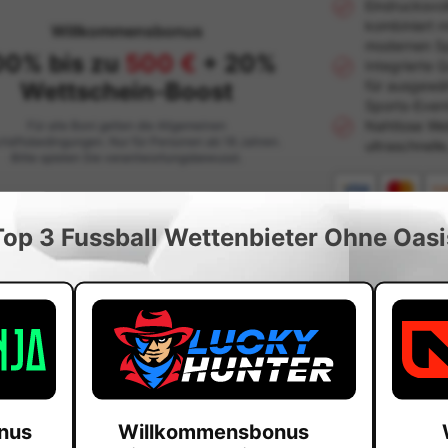
Eindrucksvo
kombiniert m
Willkommensbonus
modernen Sp
00% bis zu
500 €
+ 20%
Integrierte
Wettschein-Boost
für ausgewäh
Sports-Even
Nahtlose We
Für alle Boni gelten die Allgemeinen
häftsbedingungen. Nur für Personen ab 18 Jahren.
ultraschnelle
Bitte spielen Sie verantwortungsbewusst.
Top 3 Fussball Wettenbieter Ohne Oasi
Moderne Sp
Willkommensbonus
Limits für Hi
Optimale Anp
 zu
100 €
in Gratiswetten
mobilen End
Regelmäßige
Für alle Boni gelten die Allgemeinen
Sport-Reloa
häftsbedingungen. Nur für Personen ab 18 Jahren.
Bitte spielen Sie verantwortungsbewusst.
nus
Willkommensbonus