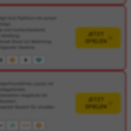
igh-End-Plattform mit extrem
esign.
ge und hochkompetente
JETZT
-Abteilung.
SPIELEN
Streak Boost zur Belohnung
folgender Gewinne.
teigerfreundliches Layout mit
nstiegshürden.
ombiwetten-Angebote mit
JETZT
 Boostern.
SPIELEN
sender Bereich für virtuellen