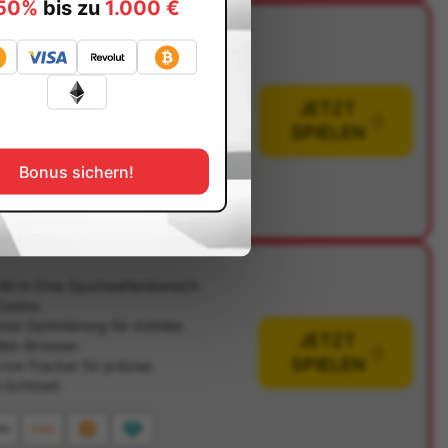
50%
bis zu
1.000 €
s Rennsport-Thema mit Fokus auf
igen.
ttlimits ohne schnelle
Limitierungen.
JETZT
et-Modus für sekundenschnelle
SPIELEN
Bonus sichern!
 All-in-One-Sportwettenbereich
asino.
ose Optimierung für mobiles
JETZT
Web-Browser.
SPIELEN
Live-Tracker für präzise
 Echtzeit.