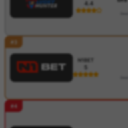
4.4
Gesc
#3
N1BET
5
Gesc
#4