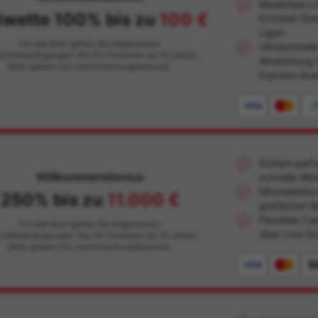
Modernes Liv
iwette 100% bis zu
100 €
Echtzeit-Sta
Ligen.
Für alle Boni gelten die Allgemeinen
Ultraschnell
häftsbedingungen. Nur für Personen ab 18 Jahren.
Abwicklung f
Bitte spielen Sie verantwortungsbewusst.
Express-Aus
Extrem perf
Willkommensbonus
schnelle We
Minimalistis
250% bis zu
11.000 €
grafischen Ba
Flexibles Ca
Für alle Boni gelten die Allgemeinen
über Live-Sc
häftsbedingungen. Nur für Personen ab 18 Jahren.
Bitte spielen Sie verantwortungsbewusst.