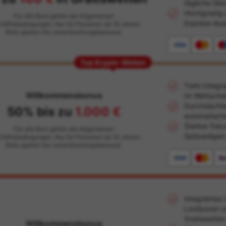
tägliche Glü
Hochgradig a
Für alle Boni gelten die Allgemeinen
Express-Aus
häftsbedingungen. Nur für Personen ab 18 Jahren.
Bitte spielen Sie verantwortungsbewusst.
Top Krypto-Wetten
Tiefe Integra
Willkommensbonus
im Wettschei
Durchdachte
50% bis zu
1.000 €
automatisch
Starker Foku
Für alle Boni gelten die Allgemeinen
Spitzenligen
häftsbedingungen. Nur für Personen ab 18 Jahren.
Bitte spielen Sie verantwortungsbewusst.
Integriertes
Lootboxen u
Gratiswetten
Willkommensbonus