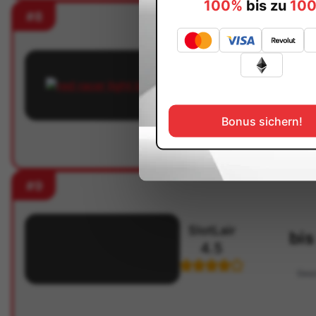
100%
bis zu
100
#8
Redracer
4.8
Gesc
Bonus sichern!
#9
SlotLair
bis
4.5
Gesc