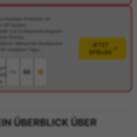
es Premium-Ambiente mit
 VIP-System.
ttet und professionell integriert
ten-Portals.
derter Wettschein-Konfigurator
JETZT
) für komplexe Tipps.
SPIELEN
EIN ÜBERBLICK ÜBER