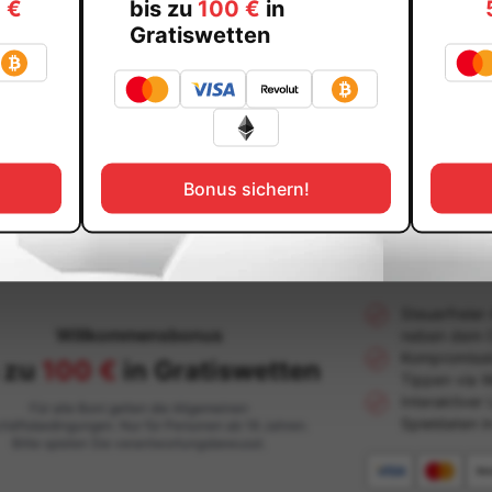
 €
bis zu
100 €
in
Gratiswetten
Einzigartige
F1 und US-L
Willkommensbonus
Sehr hohe We
325% bis zu
5.000 €
individuelle 
One-Click-B
Für alle Boni gelten die Allgemeinen
Live-Tipps.
häftsbedingungen. Nur für Personen ab 18 Jahren.
Bonus sichern!
Bitte spielen Sie verantwortungsbewusst.
Steuerfreier
Willkommensbonus
neben dem C
Kompromissl
 zu
100 €
in Gratiswetten
Tippen via 
Interaktiver 
Für alle Boni gelten die Allgemeinen
Spieldaten in
häftsbedingungen. Nur für Personen ab 18 Jahren.
Bitte spielen Sie verantwortungsbewusst.