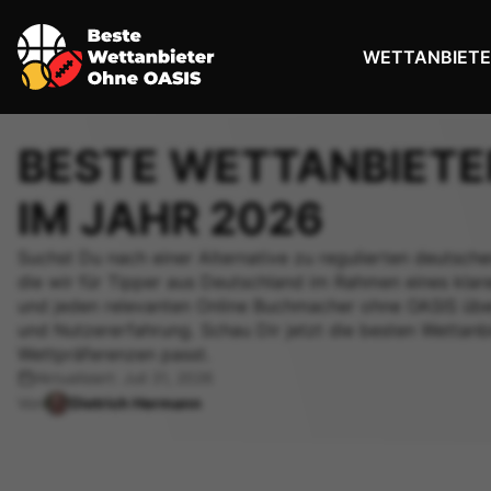
WETTANBIETE
BESTE WETTANBIETER
IM JAHR 2026
Suchst Du nach einer Alternative zu regulierten deutsc
die wir für Tipper aus Deutschland im Rahmen eines klaren
und jeden relevanten Online Buchmacher ohne OASIS über
und Nutzererfahrung. Schau Dir jetzt die besten Wettanb
Wettpräferenzen passt.
Aktualisiert: Juli 31, 2026
Von
Dietrich Hermann